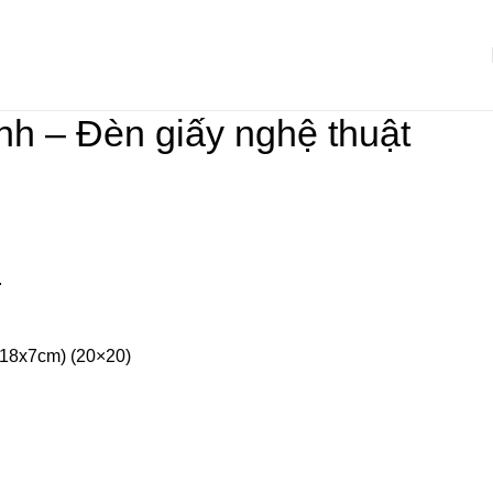
h – Đèn giấy nghệ thuật
.
x18x7cm) (20×20)