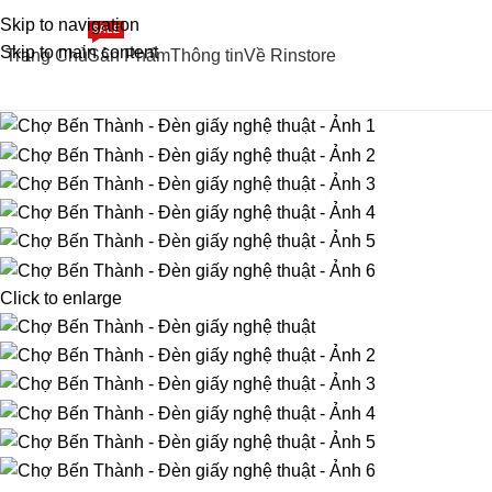
Skip to navigation
SALE
Skip to main content
Trang Chủ
Sản Phẩm
Thông tin
Về Rinstore
Click to enlarge