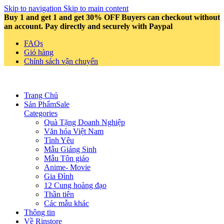
Skip to navigation
Skip to main content
Buy 1 and get 1 and get 30% OFF Buyers can checkout without
an account. Pay directly and securely with Paypal
FAQs
Giỏ hàng
Chính sách vận chuyển
Trang Chủ
Sản Phẩm
Sale
Categories
Quà Tặng Doanh Nghiệp
Văn hóa Việt Nam
Tình Yêu
Mẫu Giáng Sinh
Mẫu Tôn giáo
Anime- Movie
Gia Đình
12 Cung hoàng đạo
Thần tiên
Các mẫu khác
Thông tin
Về Rinstore