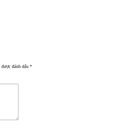
c được đánh dấu
*