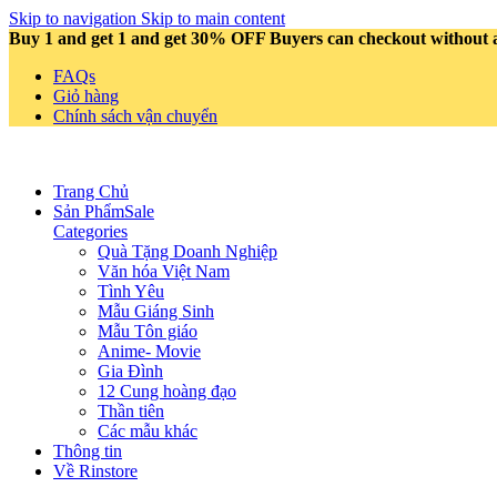
Skip to navigation
Skip to main content
Buy 1 and get 1 and get 30% OFF Buyers can checkout without an
FAQs
Giỏ hàng
Chính sách vận chuyển
Trang Chủ
Sản Phẩm
Sale
Categories
Quà Tặng Doanh Nghiệp
Văn hóa Việt Nam
Tình Yêu
Mẫu Giáng Sinh
Mẫu Tôn giáo
Anime- Movie
Gia Đình
12 Cung hoàng đạo
Thần tiên
Các mẫu khác
Thông tin
Về Rinstore