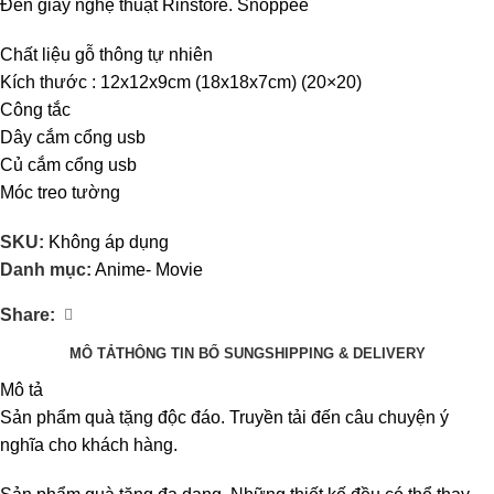
Đèn giấy nghệ thuật Rinstore. Snoppee
Chất liệu gỗ thông tự nhiên
Kích thước : 12x12x9cm (18x18x7cm) (20×20)
Công tắc
Dây cắm cổng usb
Củ cắm cổng usb
Móc treo tường
SKU:
Không áp dụng
Danh mục:
Anime- Movie
Share:
MÔ TẢ
THÔNG TIN BỔ SUNG
SHIPPING & DELIVERY
Mô tả
Sản phẩm quà tặng độc đáo. Truyền tải đến câu chuyện ý
nghĩa cho khách hàng.