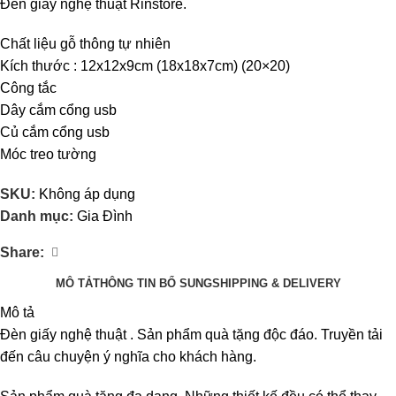
Đèn giấy nghệ thuật Rinstore.
Chất liệu gỗ thông tự nhiên
Kích thước : 12x12x9cm (18x18x7cm) (20×20)
Công tắc
Dây cắm cổng usb
Củ cắm cổng usb
Móc treo tường
SKU:
Không áp dụng
Danh mục:
Gia Đình
Share:
MÔ TẢ
THÔNG TIN BỔ SUNG
SHIPPING & DELIVERY
Mô tả
Đèn giấy nghệ thuật . Sản phẩm quà tặng độc đáo. Truyền tải
đến câu chuyện ý nghĩa cho khách hàng.