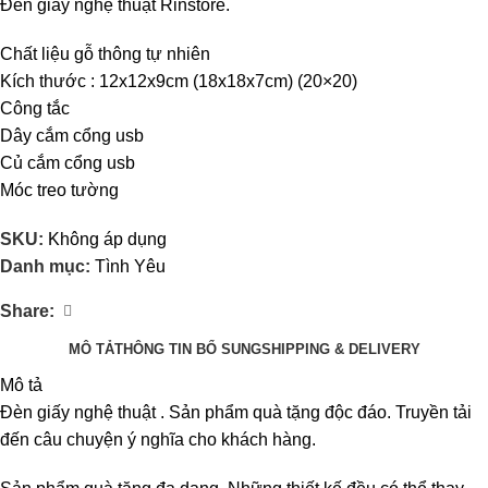
Đèn giấy nghệ thuật Rinstore.
Chất liệu gỗ thông tự nhiên
Kích thước : 12x12x9cm (18x18x7cm) (20×20)
Công tắc
Dây cắm cổng usb
Củ cắm cổng usb
Móc treo tường
SKU:
Không áp dụng
Danh mục:
Tình Yêu
Share:
MÔ TẢ
THÔNG TIN BỔ SUNG
SHIPPING & DELIVERY
Mô tả
Đèn giấy nghệ thuật . Sản phẩm quà tặng độc đáo. Truyền tải
đến câu chuyện ý nghĩa cho khách hàng.